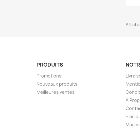
Afficha
PRODUITS
NOTR
Promotions
Livrai
Nouveaux produits
Mentio
Meilleures ventes
Condit
A Prop
Conta
Plan d
Magas