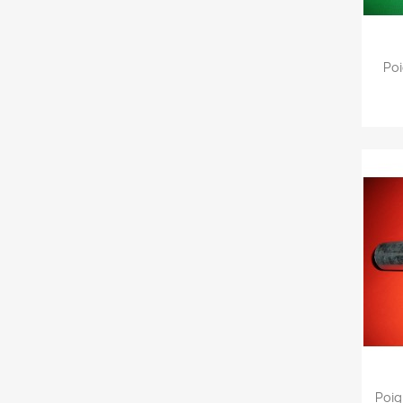
Po
Poig