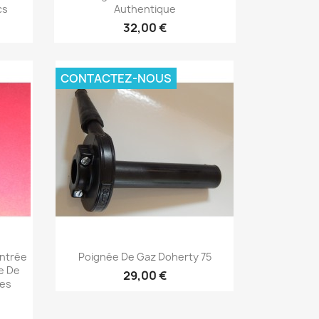
cs
Authentique
32,00 €
CONTACTEZ-NOUS
Aperçu rapide

Entrée
Poignée De Gaz Doherty 75
e De
29,00 €
Les