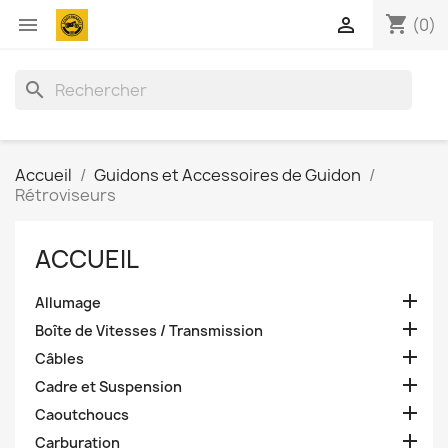
shopping_cart


(0)
search
Accueil
Guidons et Accessoires de Guidon
Rétroviseurs
ACCUEIL

Allumage

Boîte de Vitesses / Transmission

Câbles

Cadre et Suspension

Caoutchoucs

Carburation