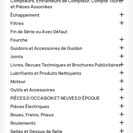

Compteurs, Entraineurs de Compteur, Compte Tours,
et Pièces Associées

Échappement

Filtres
Fin de Série ou Avec Défaut

Fourche

Guidons et Accessoires de Guidon

Joints

Livres, Revues Techniques et Brochures Publicitaires

Lubrifiants et Produits Nettoyants

Moteur

Outils et Accessoires

PIÈCES D'OCCASION ET NEUVES D'ÉPOQUE

Pièces Électriques

Roues, Freins, Pneus

Roulements

Selles et Dessus de Selle