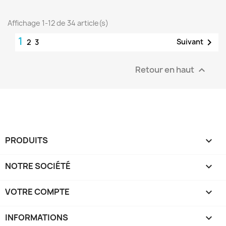
Affichage 1-12 de 34 article(s)
1

Suivant
2
3
Retour en haut

PRODUITS

NOTRE SOCIÉTÉ

VOTRE COMPTE

INFORMATIONS
keyboard_arrow_down