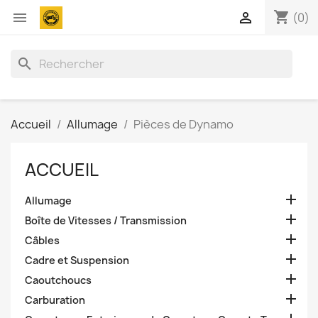
shopping_cart


(0)
search
Accueil
Allumage
Pièces de Dynamo
ACCUEIL

Allumage

Boîte de Vitesses / Transmission

Câbles

Cadre et Suspension

Caoutchoucs

Carburation